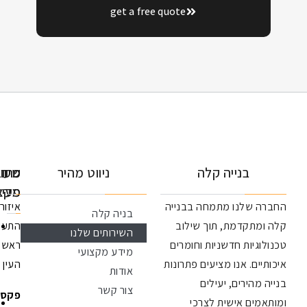
get a free quote
בנייה קלה
ניווט מהיר
מידע
שעות
כתובתינו
פעילות
מקצועי
שלנו מתמחה בבנייה
איזור
בניה קלה
תקדמת, תוך שילוב
התעשיה
ראשון:
השירותים שלנו
יתרונות
יות חדשניות וחומרים
ראש
09:00
הבנייה
מידע מקצועי
הקלה
ם. אנו מציעים פתרונות
העין
–
אודות
בנייה
הירים, יעילים
18:00
צור קשר
קלה
פקס:
ם אישית לצרכי
שני:
לעומת